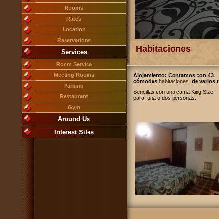
Rooms
Rates
Location
Reservations
Habitaciones
Services
Room Service
Meeting Rooms
Alojamiento: Contamos con 43
cómodas
habitaciones
de varios t
Parking
Sencillas con una cama King Size
Restaurant
para una o dos personas.
Gym
Around Us
Interest Sites