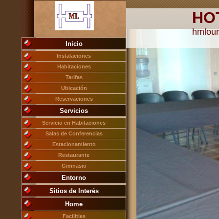
HO
hmlou
Inicio
Instalaciones
Habitaciones
Tarifas
Ubicación
Reservaciones
Servicios
Servicio en Habitaciones
Salas de Conferencias
Estacionamiento
Restaurante
Gimnasio
Entorno
Sitios de Interés
Home
Facilities