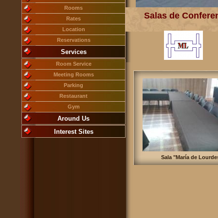
Rooms
Salas de Confere
Rates
Location
Reservations
Services
Room Service
Meeting Rooms
Parking
Restaurant
Gym
Around Us
Interest Sites
Sala "María de Lourde