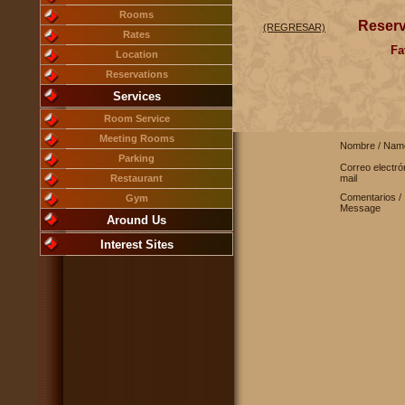
Rooms
Reservaci
(REGRESAR)
Rates
Fa
Location
Reservations
Services
Room Service
Meeting Rooms
Nombre / Nam
Parking
Correo electró
Restaurant
mail
Comentarios /
Gym
Message
Around Us
Interest Sites
287 875 0410 Y