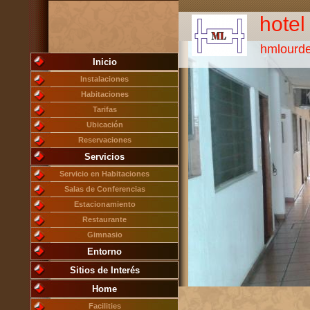
hotel
hmlourd
Inicio
Instalaciones
Habitaciones
Tarifas
Ubicación
Reservaciones
Servicios
Servicio en Habitaciones
Salas de Conferencias
Estacionamiento
Restaurante
Gimnasio
Entorno
Sitios de Interés
Home
Facilities