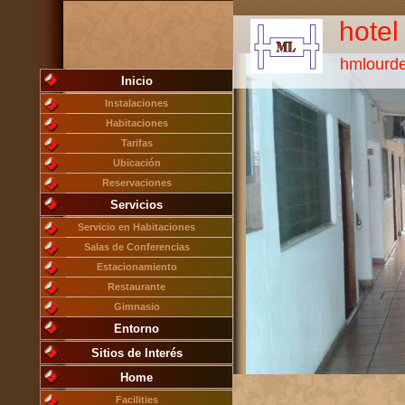
hotel
hmlourd
Inicio
Instalaciones
Habitaciones
Tarifas
Ubicación
Reservaciones
Servicios
Servicio en Habitaciones
Salas de Conferencias
Estacionamiento
Restaurante
Gimnasio
Entorno
Sitios de Interés
Home
Facilities