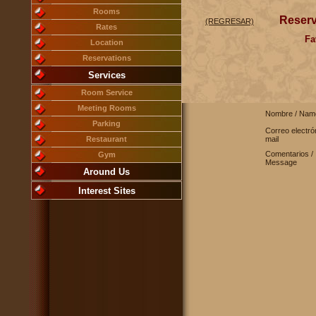
Rooms
Reservaci
(REGRESAR)
Rates
Fa
Location
Reservations
Services
Room Service
Meeting Rooms
Nombre / Nam
Parking
Correo electró
Restaurant
mail
Comentarios /
Gym
Message
Around Us
Interest Sites
287 875 